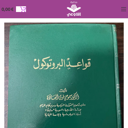
0,00
€