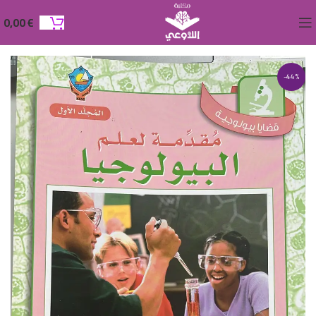
0,00
€
-44%