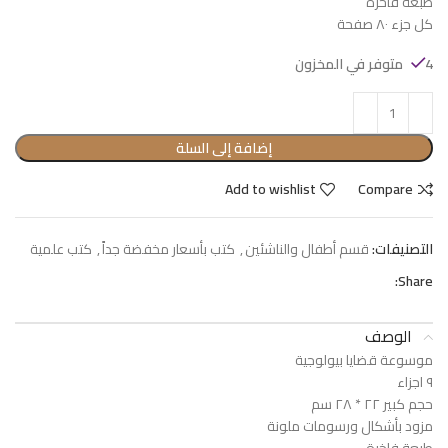
طبعة فاخرة
كل جزء ٨٠ صفحة
4 متوفر في المخزون
إضافة إلى السلة
Add to wishlist
Compare
التصنيفات:
قسم أطفال والناشئين
,
كتب بأسعار مخفضة جداً
,
كتب علمية
Share:
الوصف
موسوعة قضايا بيولوجية
٩ اجزاء
حجم كبير ٢٢ * ٢٨ سم
مزود بأشكال ورسومات ملونة
طبعة فاخرة