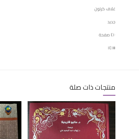
غلاف كرتون
جديد
٤١٠ صفحة
#١٤١
منتجات ذات صلة