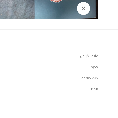
Click to enlarge
غلاف كرتون
جديد
285 صفحة
#٣٨