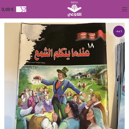
0,00
€
-44%