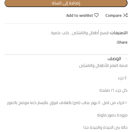
إضافة إلى السلة
Add to wishlist
Compare
التصنيفات:
قسم أطفال والناشئين
,
كتب علمية
Share:
الوصف
قصة العلم للأطفال والناشئين
٤٠ جزء
كل جزء ١٦ صفحة
١٠ اجزاء من اصل ٤٠ بهم عطب (ضرر) بالغلاف فوق عاليسار كما موضح بالصور
مزودة بصور ملونة
حالة بين الجيدة والجيدة جدا