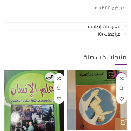
حجم كبير ٢٠*٣١ سم
معلومات إضافية
مراجعات (0)
منتجات ذات صلة
-33%