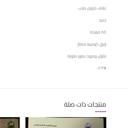
غلاف كرتون صلب
جديد
٥٥ صفحة
ورق كوشيه ممتاز
ملون ومزود بصور ملونة
#١٢٣
منتجات ذات صلة