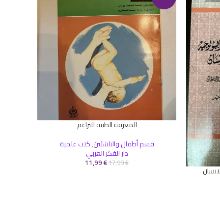
المعرفة الطبية للبراعم
إضافة إلى السلة
قسم أطفال والناشئين
,
كتب علمية
دار الفكر العربي
11,99
€
17,99
€
انسان
إضافة إلى 