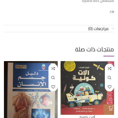
مستعمل حالة ممتازة
#٨
مراجعات (0)
منتجات ذات صلة
آلات كونية