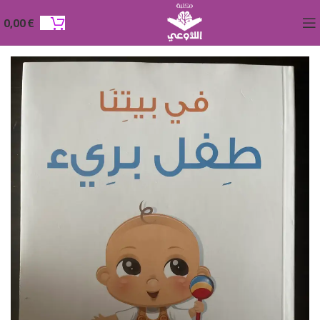
0,00
€