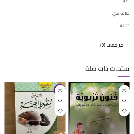
جديد
غلاف فني
#103
مراجعات (0)
منتجات ذات صلة
-14%