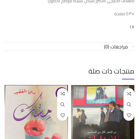
(الغلاف الخارجي متضرر بشكل بسيط موضح بالصور)
٤٣٧ صفحة
#٤
مراجعات (0)
منتجات ذات صلة
-17%