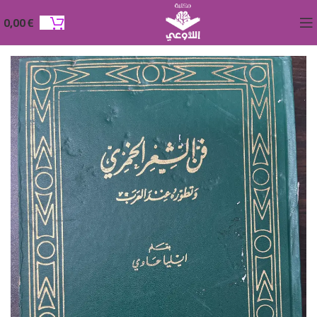
0,00
€