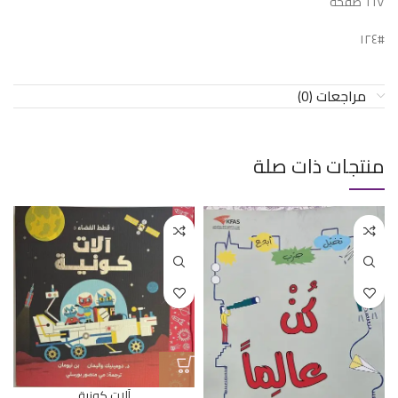
٦٦٧ صفحة
#١٢٤
مراجعات (0)
منتجات ذات صلة
آلات كونية