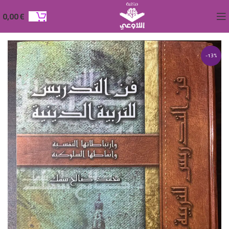
0,00
€
-13%