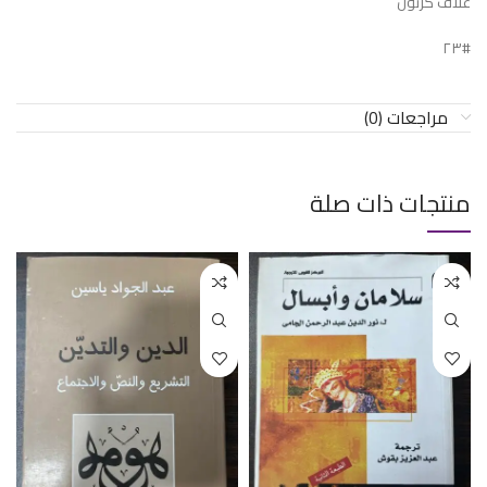
غلاف كرتون
#٢٣
مراجعات (0)
منتجات ذات صلة