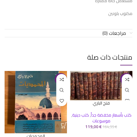
مستعمل حالة ممتازة
مكتوب بلونين
مراجعات (0)
منتجات ذات صلة
-43%
-28%
فتح الباري
كتب بأسعار مخفضة جداً
,
كتب دينية
,
موسوعات
119,00
€
164,99
€
المحمديات