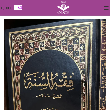
0,00
€