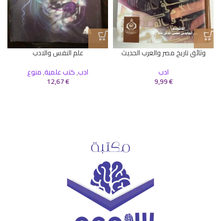
ا
وثائق تاريخ مصر والعرب الحديث
علم النفس والادب
ادب
ادب
,
كتب علمية
,
منوع
12,67
€
9,99
€