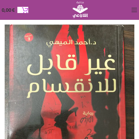
0,00
€