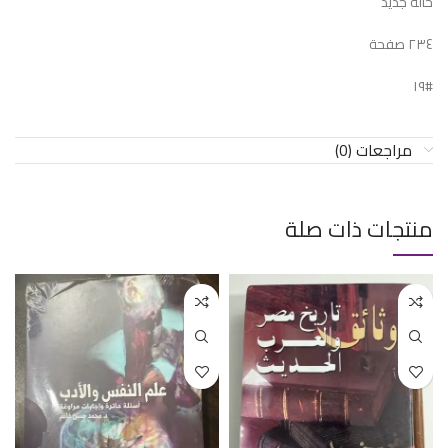
حالة جديد
٢٣٤ صفحة
#١٩
مراجعات (0)
منتجات ذات صلة