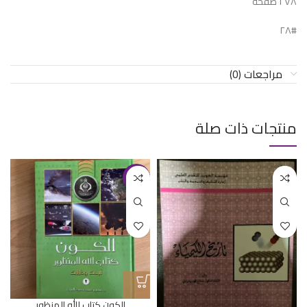
٢٧٨ صفحة
#٢٨
مراجعات (0)
منتجات ذات صلة
-11%
الكون كتاب الله المنظور