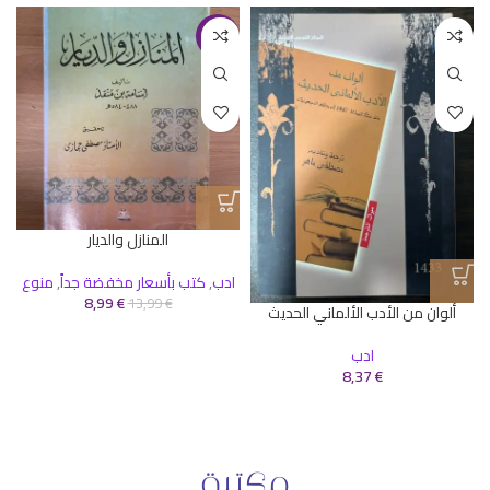
-36%
المنازل والديار
ادب
,
كتب بأسعار مخفضة جداً
,
منوع
8,99
€
13,99
€
ألوان من الأدب الألماني الحديث
ادب
8,37
€