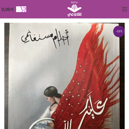
0,00
€
-33%