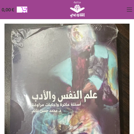
0,00
€