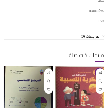
جديد
٤٧٥ صفحة
#٢٧
مراجعات (0)
منتجات ذات صلة
-13%