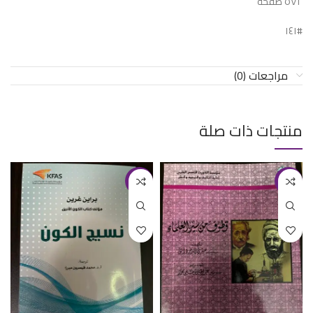
٥٧٢ صفحة
#١٤١
مراجعات (0)
منتجات ذات صلة
-19%
-12%