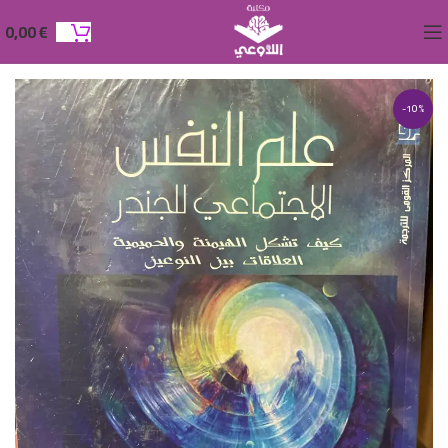
0,00
€
-10%