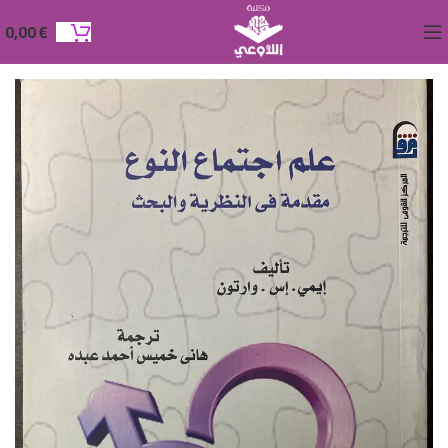
0,00
€