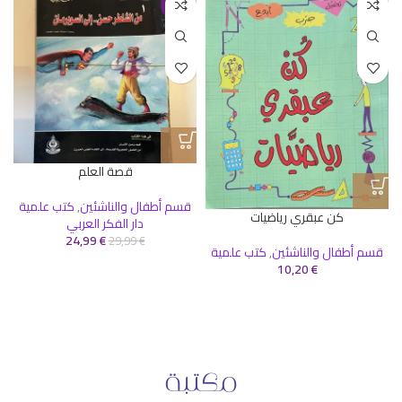
-17%
قصة العلم
قسم أطفال والناشئين
,
كتب علمية
كن عبقري رياضيات
دار الفكر العربي
24,99
€
29,99
€
قسم أطفال والناشئين
,
كتب علمية
10,20
€