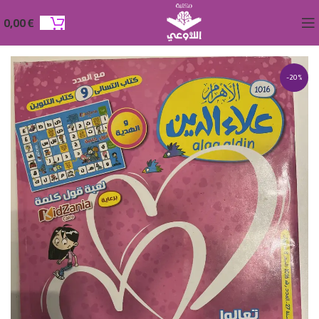
0,00
€
-20%