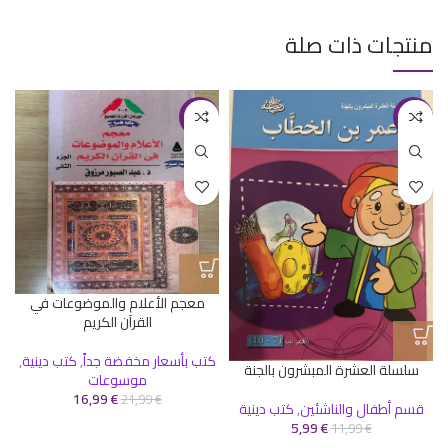
منتجات ذات صلة
-23%
-50%
معجم الأعلام والموضوعات في
القرآن الكريم
كتب بأسعار مخفضة جداً
,
كتب دينية
,
سلسلة العشرة المبشرون بالجنة
موسوعات
16,99
€
21,99
€
قسم أطفال والناشئين
,
كتب دينية
5,99
€
11,99
€