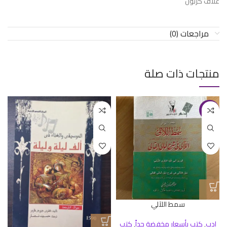
غلاف كرتون
مراجعات (0)
منتجات ذات صلة
-24%
سمط اللآلي
ادب
,
كتب بأسعار مخفضة جداً
,
كتب