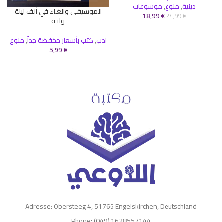
دينية
,
منوع
,
موسوعات
الموسيقى والغناء في ألف ليلة
18,99
€
24,99
€
وليلة
ادب
,
كتب بأسعار مخفضة جداً
,
منوع
5,99
€
Adresse: Obersteeg 4, 51766 Engelskirchen, Deutschland
Phone: (049) 1628557144