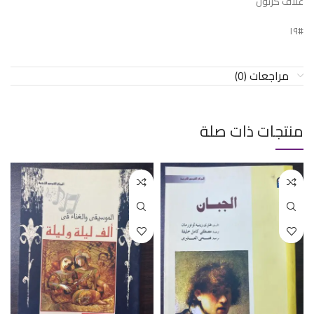
غلاف كرتون
#١٩
مراجعات (0)
منتجات ذات صلة