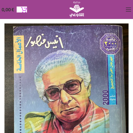
0,00
€