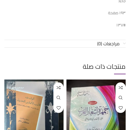
جديد
١٩٣ صفحة
#١٣٧
مراجعات (0)
منتجات ذات صلة