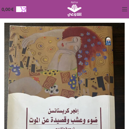
0,00
€