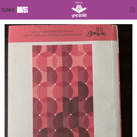
0,00
€