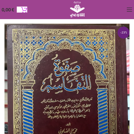
0,00
€
-23%