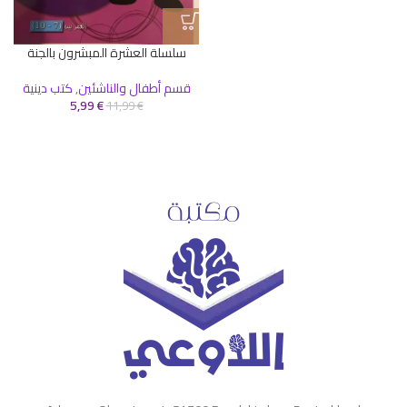
ك
سلسلة العشرة المبشرون بالجنة
قسم أطفال والناشئين
,
كتب دينية
5,99
€
11,99
€