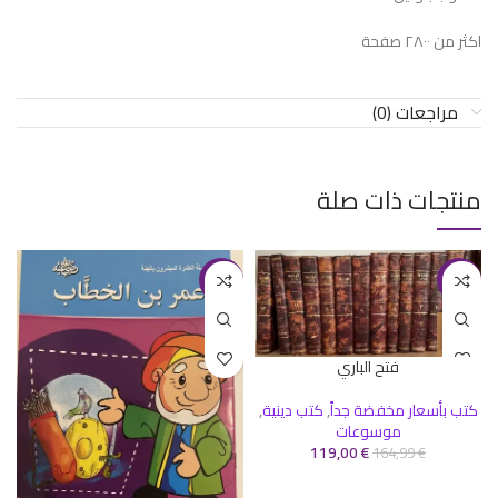
اكثر من ٢٨٠٠ صفحة
مراجعات (0)
منتجات ذات صلة
-50%
-28%
فتح الباري
كتب بأسعار مخفضة جداً
,
كتب دينية
,
موسوعات
119,00
€
164,99
€