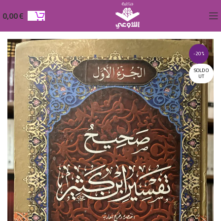
0,00
€
-20%
SOLD O
UT