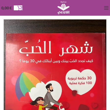
0,00
€