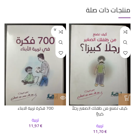
منتجات ذات صلة
SOLD O
UT
كيف تصنع من طفلك الصغير رجلاً
700 فكرة تربية الابناء
كبيرًا
تربية
تربية
€
11,97
11,70
€