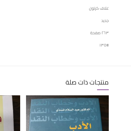
غلاف كرتون
جديد
٢٦٣ صفحة
#١٣٥
منتجات ذات صلة