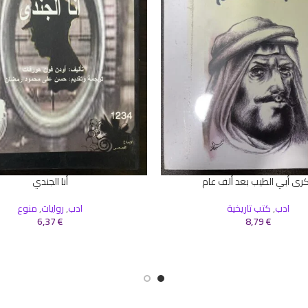
رى أبي الطيب بعد ألف عام
أنا الجندي
سلة
إضافة إلى السلة
ادب
,
كتب تاريخية
ادب
,
روايات
,
منوع
6,37
€
8,79
€