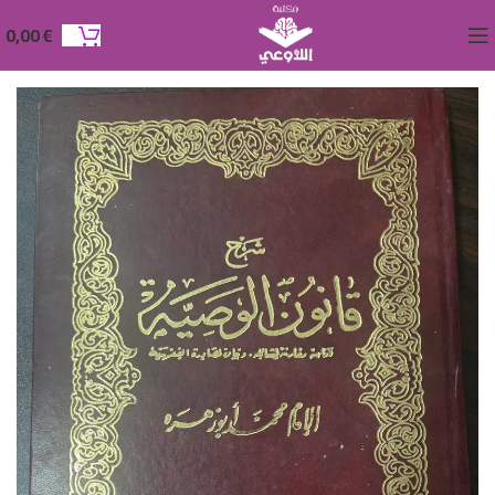
0,00
€