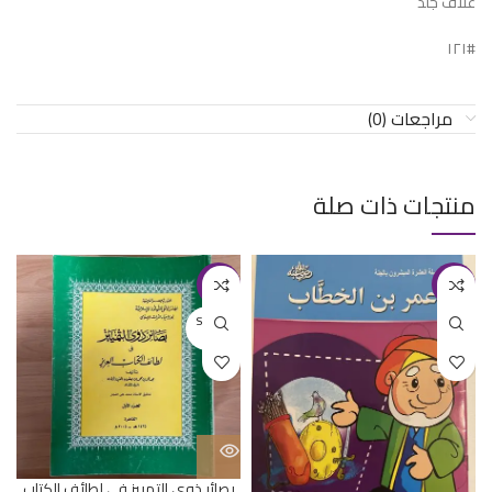
غلاف جلد
#١٢١
مراجعات (0)
منتجات ذات صلة
-31%
-50%
SOLD O
UT
بصائر ذوى التمييز في لطائف الكتاب