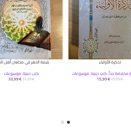
تذكرة الأولياء
يتيمة الدهر في محاسن أهل ال
إضافة إلى السلة
ر مخفضة جداً
,
كتب دينية
,
موسوعات
كتب دينية
,
موسوعات
33,99
€
15,99
€
37,99
€
19,99
€