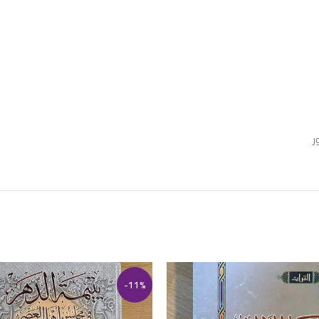
ر
-11%