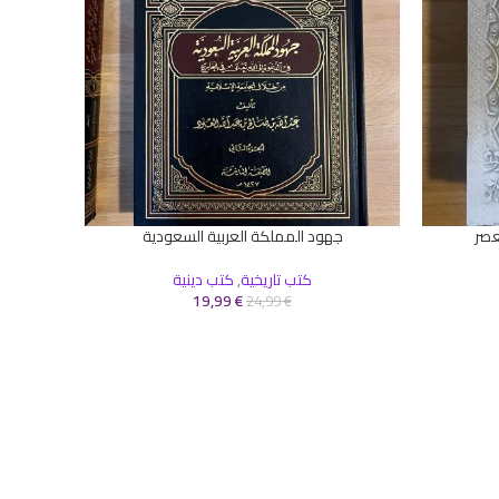
عصر
جهود المملكة العربية السعودية
الفتا
إضافة إلى السلة
إضافة إلى 
كتب تاريخية
,
كتب دينية
كتب بأس
19,99
€
24,99
€