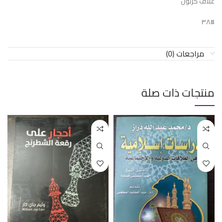
غلاف كرتون
#٣٨
مراجعات (0)
منتجات ذات صلة