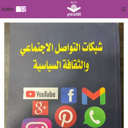
0,00
€