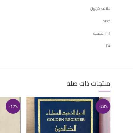
غلاف كرتون
جديد
٢٦١ صفحة
#٢
منتجات ذات صلة
-17%
-23%