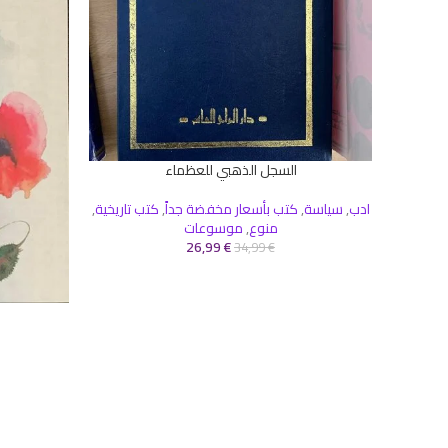
السجل الذهبي للعظماء
إضافة إلى السلة
ادب
,
سياسة
,
كتب بأسعار مخفضة جداً
,
كتب تاريخية
,
منوع
,
موسوعات
26,99
€
34,99
€
إضافة إلى ال