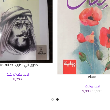
ذكرى أبي الطيب بعد ألف عا
إضافة إلى السلة
ادب
,
كتب تاريخية
مسك
سلة
8,79
€
ادب
,
روايات
9,99
€
11,99
€