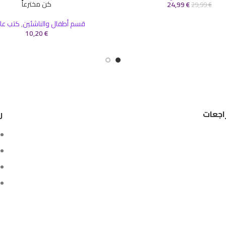
كن مخترعاً
24,99
€
إضافة إلى السلة
29,99
€
قسم أطفال والناشئين
,
كتب عل
10,20
€
اجعات
ر