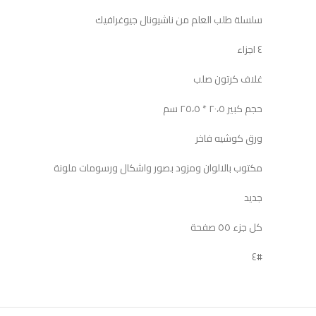
سلسلة طلب العلم من ناشيونال جيوغرافيك
٤ اجزاء
غلاف كرتون صلب
حجم كبير ٢٠،٥ * ٢٥،٥ سم
ورق كوشيه فاخر
مكتوب بالالوان ومزود بصور واشكال ورسومات ملونة
جديد
كل جزء ٥٥ صفحة
#٤