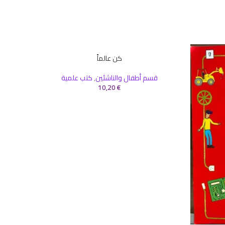
كن عالماً
إضافة إلى السلة
إضافة إلى 
قسم أطفال والناشئين
,
كتب علمية
10,20
€