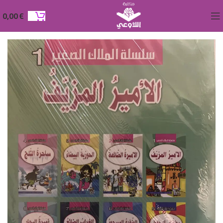
0,00
€