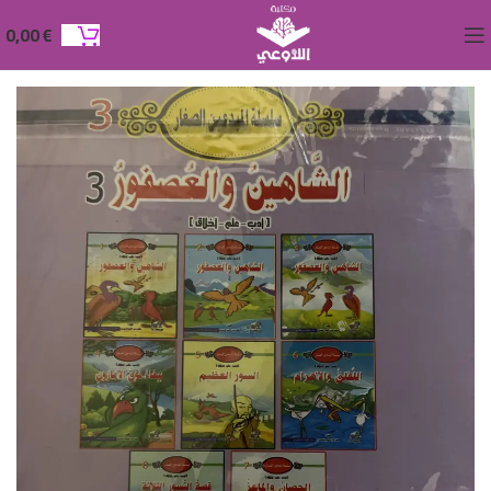
0,00
€