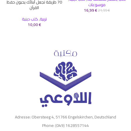
70 طريقة تجعل أبنائك يحبون حفظ
موسوعات
القرآن
16,99
€
21,99
€
تربية
,
كتب دينية
10,00
€
Adresse: Obersteeg 4, 51766 Engelskirchen, Deutschland
Phone: (049) 1628557144