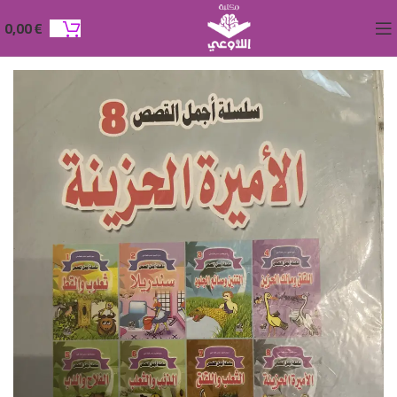
0,00
€