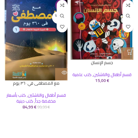
-15%
SOLD O
UT
جسم الإنسان
قسم أطفال والناشئين
,
كتب علمية
15,00
€
مع المصطفى في ٣٦٠ يوم
قسم أطفال والناشئين
,
كتب بأسعار
مخفضة جداً
,
كتب دينية
84,99
€
99,99
€