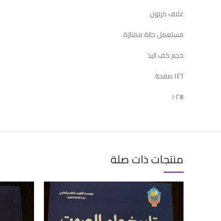
غلاف كرتون
مستعمل حالة ممتازة
حجم كف اليد
١٤٦ صفحة
#١٠٢
منتجات ذات صلة