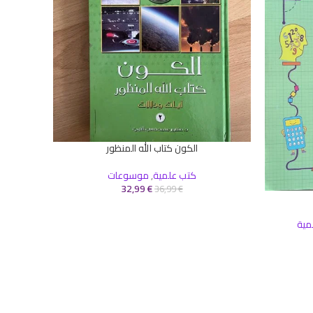
الكون كتاب الله المنظور
إضافة إلى السلة
إضافة إلى 
كتب علمية
,
موسوعات
قس
32,99
€
36,99
€
مية