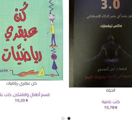
كن عبقري رياضيات
إضافة إلى السلة
الحياة
سلة
قسم أطفال والناشئين
,
كتب عل
10,20
€
كتب علمية
10,78
€