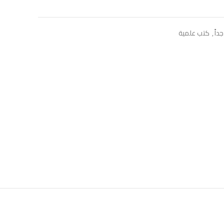
داً
,
كتب علمية