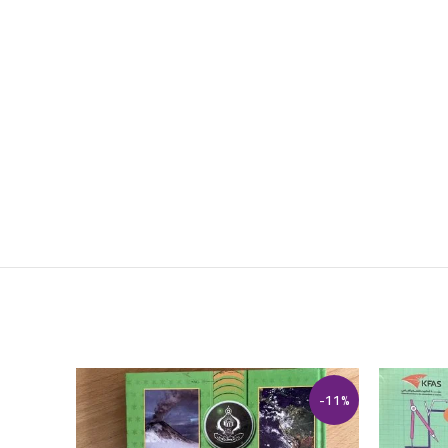
-44%
-11%