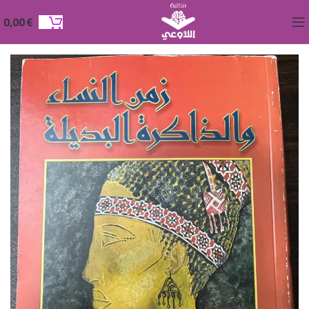
0,00
€