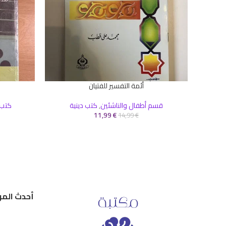
أئمة التفسير للفتيان
إضافة إلى السلة
إضافة إلى ال
قسم أطفال والناشئين
,
كتب دينية
كتب 
11,99
€
14,99
€
أحدث المر