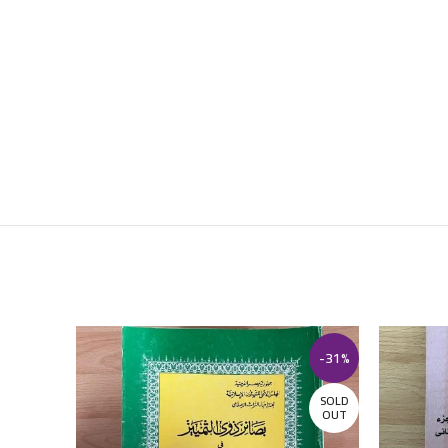
-17%
-31%
SOLD
OUT