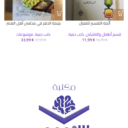
أئمة التفسير للفتيان
يتيمة الدهر في محاسن أهل العصر
قسم أطفال والناشئين
,
كتب دينية
كتب دينية
,
موسوعات
ك
33,99
€
11,99
€
37,99
€
14,99
€