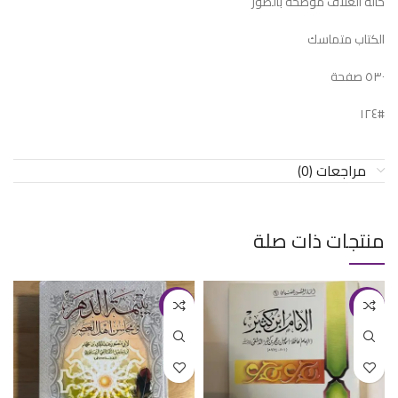
حالة الغلاف موضحة بالصور
الكتاب متماسك
٥٣٠ صفحة
#١٢٤
مراجعات (0)
منتجات ذات صلة
-11%
-20%