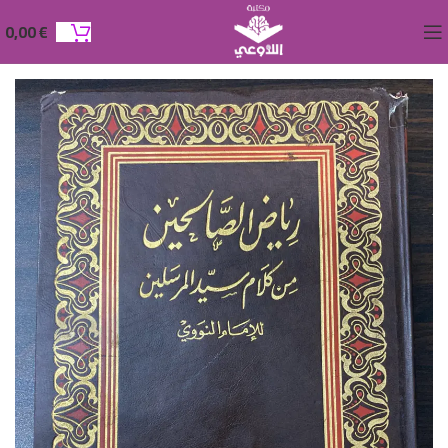
0,00
€