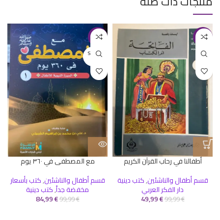
منتجات ذات صلة
-15%
-50%
SOLD O
UT
ك
أطفالنا في رحاب القرآن الكريم
مع المصطفى في ٣٦٠ يوم
قسم أطفال والناشئين
,
كتب دينية
قسم أطفال والناشئين
,
كتب بأسعار
دار الفكر العربي
مخفضة جداً
,
كتب دينية
84,99
€
49,99
€
99,99
€
99,99
€