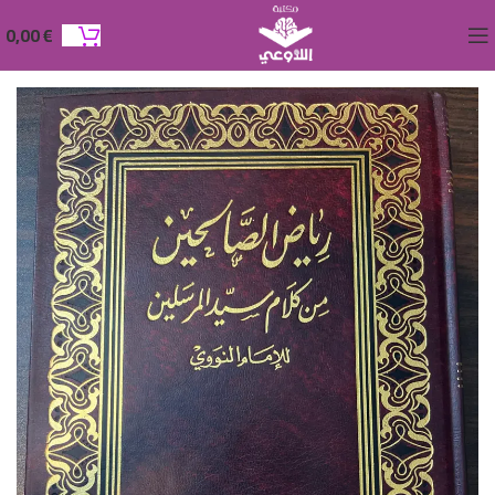
0,00
€