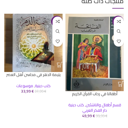
منتجات ذات صلة
-11%
-50%
يتيمة الدهر في محاسن أهل العصر
كتب دينية
,
موسوعات
33,99
€
37,99
€
أطفالنا في رحاب القرآن الكريم
قسم أطفال والناشئين
,
كتب دينية
دار الفكر العربي
49,99
€
99,99
€