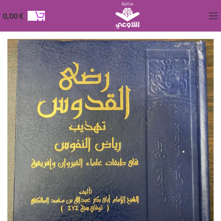
0,00
€