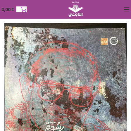
0,00
€