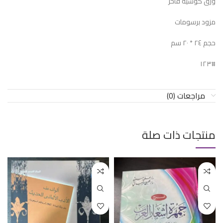
ورق كوشيه فاخر
مزود برسومات
حجم ٢٤ * ٢٠ سم
#١٢٣
مراجعات (0)
منتجات ذات صلة