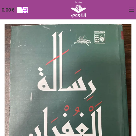
0,00
€