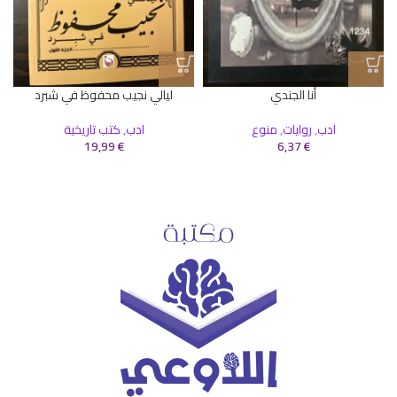
أنا الجندي
ليالي نجيب محفوظ في شبرد
ادب
,
روايات
,
منوع
ادب
,
كتب تاريخية
ا
19,99
€
6,37
€