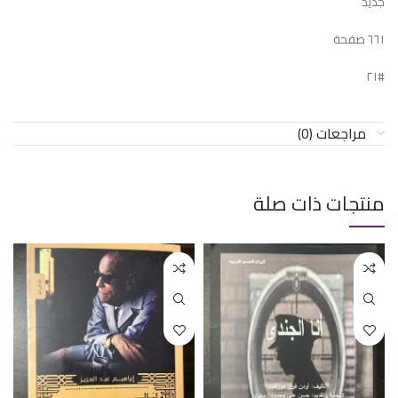
جديد
٦٦١ صفحة
#٢١
مراجعات (0)
منتجات ذات صلة