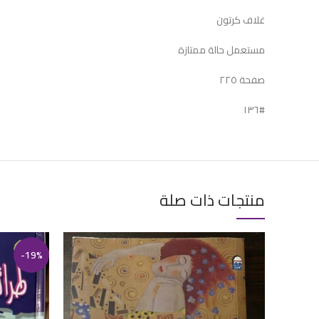
غلاف كرتون
مستعمل حالة ممتازة
صفحة ٢٢٥
#١٣٦
منتجات ذات صلة
-19%