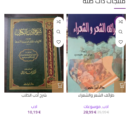
منتجات ذات صلة
-19%
طرائف الشعر والشعراء
شرح أدب الكاتب
ادب
,
موسوعات
ادب
10,19
€
28,99
€
35,99
€