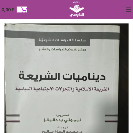
0,00
€