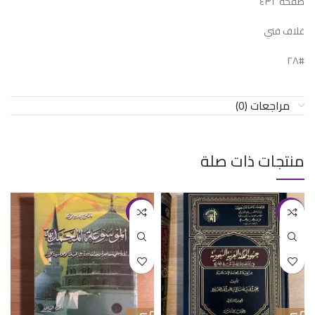
صفحة ٤٣٢
غلاف فني
#٢٨
مراجعات (0)
منتجات ذات صلة
-15%
-20%
ك