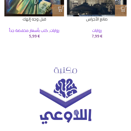
صانع الأجراس
قبل وجه إلهك
روايات
روايات
,
كتب بأسعار مخفضة جداً
5,99
€
7,99
€