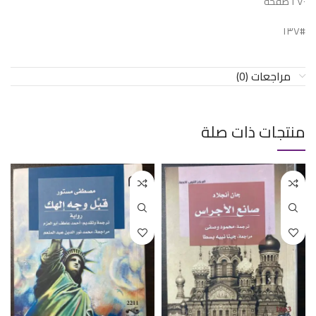
٢٧٠ صفحة
#١٣٧
مراجعات (0)
منتجات ذات صلة