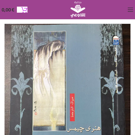
0,00
€